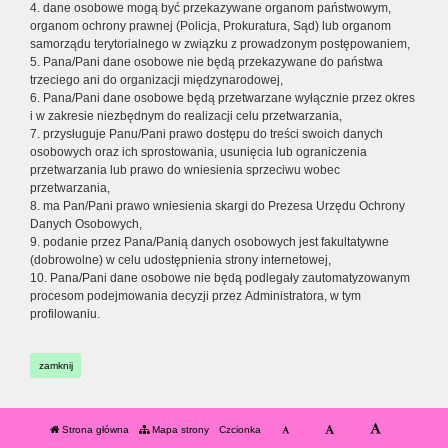
4. dane osobowe mogą być przekazywane organom państwowym,
organom ochrony prawnej (Policja, Prokuratura, Sąd) lub organom
samorządu terytorialnego w związku z prowadzonym postępowaniem,
5. Pana/Pani dane osobowe nie będą przekazywane do państwa
trzeciego ani do organizacji międzynarodowej,
6. Pana/Pani dane osobowe będą przetwarzane wyłącznie przez okres
i w zakresie niezbędnym do realizacji celu przetwarzania,
7. przysługuje Panu/Pani prawo dostępu do treści swoich danych
osobowych oraz ich sprostowania, usunięcia lub ograniczenia
przetwarzania lub prawo do wniesienia sprzeciwu wobec
przetwarzania,
8. ma Pan/Pani prawo wniesienia skargi do Prezesa Urzędu Ochrony
Danych Osobowych,
9. podanie przez Pana/Panią danych osobowych jest fakultatywne
(dobrowolne) w celu udostępnienia strony internetowej,
10. Pana/Pani dane osobowe nie będą podlegały zautomatyzowanym
procesom podejmowania decyzji przez Administratora, w tym
profilowaniu.
zamknij
Strona główna
Mapa strony
Czcionka