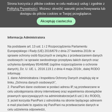
Strona korzysta z plików cookies w celu realizacji usług i zgodnie z
Polityką Prywatności
. Możesz określić warunki przechowywania lub
dostępu do plików cookies w Twojej przeglądarce.
Akceptuję ciasteczka
Informacja Administratora
Na podstawie art. 13 ust. 1 i 2 Rozporządzenia Parlamentu
Europejskiego i Rady (UE) 2016/679 z dnia 27 kwietnia 2016r. w
sprawie ochrony osób fizycznych w związku z przetwarzaniem danych
osobowych i w sprawie swobodnego przepływu takich danych oraz
uchylenia dyrektywy 95/46/WE (ogólne rozporządzenie o ochronie
danych), Dz. U. UE. L. 2016.119.1 z dnia 4 maja 2016r., dalej RODO
informuję:
1. dane Administratora i Inspektora Ochrony Danych znajdują się w
linku „Ochrona danych osobowych”,
2. Pana/Pani dane osobowe w postaci adresu IP, są przetwarzane w
celu udostępniania strony internetowej oraz wypełnienia obowiązków
prawnych spoczywających na administratorze(art.6 ust.1 lit.c RODO),
3. jeżeli korzysta Pan/Pani z odnośnika na stronie będącego adresem
e-mail placówki to zgadza się Pan/Pani na przetwarzanie danych w
celu udzielenia odpowiedzi,