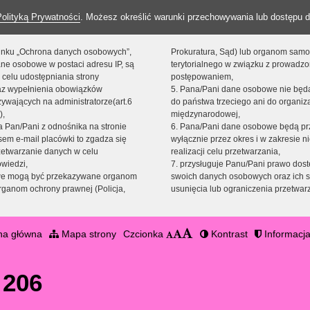
Polityką Prywatności
. Możesz określić warunki przechowywania lub dostępu d
 linku „Ochrona danych osobowych”,
Prokuratura, Sąd) lub organom sam
ne osobowe w postaci adresu IP, są
terytorialnego w związku z prowadz
 celu udostępniania strony
postępowaniem,
raz wypełnienia obowiązków
5. Pana/Pani dane osobowe nie bę
ywających na administratorze(art.6
do państwa trzeciego ani do organiza
),
międzynarodowej,
sta Pan/Pani z odnośnika na stronie
6. Pana/Pani dane osobowe będą pr
em e-mail placówki to zgadza się
wyłącznie przez okres i w zakresie 
zetwarzanie danych w celu
realizacji celu przetwarzania,
owiedzi,
7. przysługuje Panu/Pani prawo dost
we mogą być przekazywane organom
swoich danych osobowych oraz ich s
ganom ochrony prawnej (Policja,
usunięcia lub ograniczenia przetwar
na główna
Mapa strony
Czcionka
Kontrast
Informacja
 206