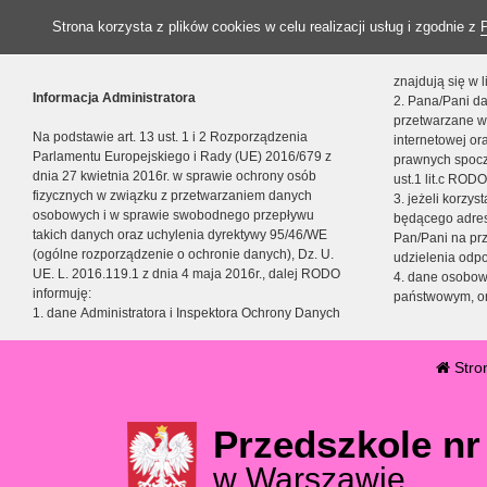
Strona korzysta z plików cookies w celu realizacji usług i zgodnie z
znajdują się w
Informacja Administratora
2. Pana/Pani da
przetwarzane w
Na podstawie art. 13 ust. 1 i 2 Rozporządzenia
internetowej o
Parlamentu Europejskiego i Rady (UE) 2016/679 z
prawnych spocz
dnia 27 kwietnia 2016r. w sprawie ochrony osób
ust.1 lit.c RODO
fizycznych w związku z przetwarzaniem danych
3. jeżeli korzy
osobowych i w sprawie swobodnego przepływu
będącego adres
takich danych oraz uchylenia dyrektywy 95/46/WE
Pan/Pani na pr
(ogólne rozporządzenie o ochronie danych), Dz. U.
udzielenia odp
UE. L. 2016.119.1 z dnia 4 maja 2016r., dalej RODO
4. dane osobo
informuję:
państwowym, or
1. dane Administratora i Inspektora Ochrony Danych
Stro
Przedszkole nr
w Warszawie