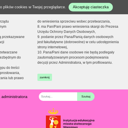
o plików cookies w Twojej przeglądarce.
Akceptuję ciasteczka
orządu
do wniesienia sprzeciwu wobec przetwarzania,
onym
8. ma Pan/Pani prawo wniesienia skargi do Prezesa
Urzędu Ochrony Danych Osobowych,
dą przekazywane
9. podanie przez Pana/Panią danych osobowych
cji
jest fakultatywne (dobrowolne) w celu udostępnienia
strony internetowej,
zetwarzane
10. Pana/Pani dane osobowe nie będą podlegały
niezbędnym do
zautomatyzowanym procesom podejmowania
decyzji przez Administratora, w tym profilowaniu.
ępu do treści
prostowania,
zamknij
zania lub prawo
 administratora
Fraza