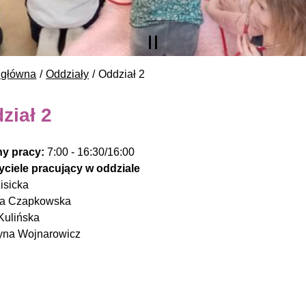
 główna
Oddziały
Oddział 2
ział 2
y pracy:
7:00 - 16:30/16:00
ciele pracujący w oddziale
isicka
na Czapkowska
Kulińska
yna Wojnarowicz