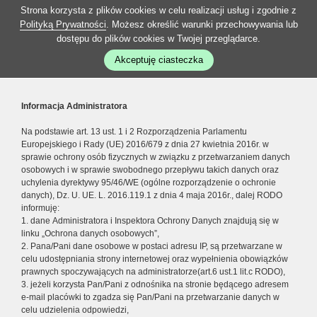
Strona korzysta z plików cookies w celu realizacji usług i zgodnie z
Polityką Prywatności
. Możesz określić warunki przechowywania lub
dostępu do plików cookies w Twojej przeglądarce.
Akceptuję ciasteczka
Informacja Administratora
Na podstawie art. 13 ust. 1 i 2 Rozporządzenia Parlamentu
Europejskiego i Rady (UE) 2016/679 z dnia 27 kwietnia 2016r. w
sprawie ochrony osób fizycznych w związku z przetwarzaniem danych
osobowych i w sprawie swobodnego przepływu takich danych oraz
uchylenia dyrektywy 95/46/WE (ogólne rozporządzenie o ochronie
danych), Dz. U. UE. L. 2016.119.1 z dnia 4 maja 2016r., dalej RODO
informuję:
1. dane Administratora i Inspektora Ochrony Danych znajdują się w
linku „Ochrona danych osobowych”,
2. Pana/Pani dane osobowe w postaci adresu IP, są przetwarzane w
celu udostępniania strony internetowej oraz wypełnienia obowiązków
prawnych spoczywających na administratorze(art.6 ust.1 lit.c RODO),
3. jeżeli korzysta Pan/Pani z odnośnika na stronie będącego adresem
e-mail placówki to zgadza się Pan/Pani na przetwarzanie danych w
celu udzielenia odpowiedzi,