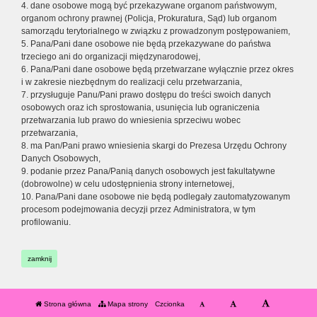
4. dane osobowe mogą być przekazywane organom państwowym,
organom ochrony prawnej (Policja, Prokuratura, Sąd) lub organom
samorządu terytorialnego w związku z prowadzonym postępowaniem,
5. Pana/Pani dane osobowe nie będą przekazywane do państwa
trzeciego ani do organizacji międzynarodowej,
6. Pana/Pani dane osobowe będą przetwarzane wyłącznie przez okres
i w zakresie niezbędnym do realizacji celu przetwarzania,
7. przysługuje Panu/Pani prawo dostępu do treści swoich danych
osobowych oraz ich sprostowania, usunięcia lub ograniczenia
przetwarzania lub prawo do wniesienia sprzeciwu wobec
przetwarzania,
8. ma Pan/Pani prawo wniesienia skargi do Prezesa Urzędu Ochrony
Danych Osobowych,
9. podanie przez Pana/Panią danych osobowych jest fakultatywne
(dobrowolne) w celu udostępnienia strony internetowej,
10. Pana/Pani dane osobowe nie będą podlegały zautomatyzowanym
procesom podejmowania decyzji przez Administratora, w tym
profilowaniu.
zamknij
Strona główna
Mapa strony
Czcionka