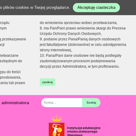
o plików cookies w Twojej przeglądarce.
Akceptuję ciasteczka
orządu
do wniesienia sprzeciwu wobec przetwarzania,
onym
8. ma Pan/Pani prawo wniesienia skargi do Prezesa
Urzędu Ochrony Danych Osobowych,
dą przekazywane
9. podanie przez Pana/Panią danych osobowych
cji
jest fakultatywne (dobrowolne) w celu udostępnienia
strony internetowej,
zetwarzane
10. Pana/Pani dane osobowe nie będą podlegały
niezbędnym do
zautomatyzowanym procesom podejmowania
decyzji przez Administratora, w tym profilowaniu.
ępu do treści
prostowania,
zamknij
zania lub prawo
 administratora
Fraza