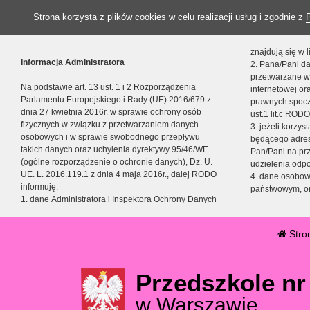
Strona korzysta z plików cookies w celu realizacji usług i zgodnie z
znajdują się w
Informacja Administratora
2. Pana/Pani da
przetwarzane w
Na podstawie art. 13 ust. 1 i 2 Rozporządzenia
internetowej o
Parlamentu Europejskiego i Rady (UE) 2016/679 z
prawnych spocz
dnia 27 kwietnia 2016r. w sprawie ochrony osób
ust.1 lit.c RODO
fizycznych w związku z przetwarzaniem danych
3. jeżeli korzy
osobowych i w sprawie swobodnego przepływu
będącego adres
takich danych oraz uchylenia dyrektywy 95/46/WE
Pan/Pani na pr
(ogólne rozporządzenie o ochronie danych), Dz. U.
udzielenia odp
UE. L. 2016.119.1 z dnia 4 maja 2016r., dalej RODO
4. dane osobo
informuję:
państwowym, or
1. dane Administratora i Inspektora Ochrony Danych
Stro
Przedszkole nr
w Warszawie