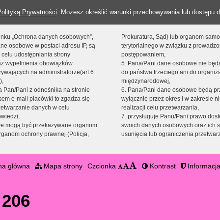
Polityką Prywatności
. Możesz określić warunki przechowywania lub dostępu d
 linku „Ochrona danych osobowych”,
Prokuratura, Sąd) lub organom sam
ne osobowe w postaci adresu IP, są
terytorialnego w związku z prowadz
 celu udostępniania strony
postępowaniem,
raz wypełnienia obowiązków
5. Pana/Pani dane osobowe nie bę
ywających na administratorze(art.6
do państwa trzeciego ani do organiza
),
międzynarodowej,
sta Pan/Pani z odnośnika na stronie
6. Pana/Pani dane osobowe będą pr
em e-mail placówki to zgadza się
wyłącznie przez okres i w zakresie 
zetwarzanie danych w celu
realizacji celu przetwarzania,
owiedzi,
7. przysługuje Panu/Pani prawo dost
we mogą być przekazywane organom
swoich danych osobowych oraz ich s
ganom ochrony prawnej (Policja,
usunięcia lub ograniczenia przetwar
na główna
Mapa strony
Czcionka
Kontrast
Informacja
 206